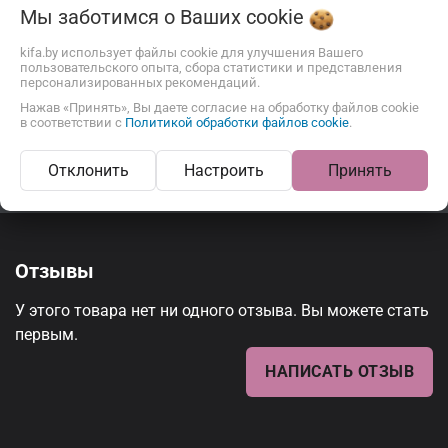
Мы заботимся о Ваших
cookie
kifa.by использует файлы cookie для улучшения Вашего
пользовательского опыта, сбора статистики и представления
персонализированных рекомендаций.
Нажав «Принять», Вы даете согласие на обработку файлов cookie
Описание
Отзывы
в соответствии с
Политикой обработки файлов cookie
.
Отклонить
Настроить
Принять
Отзывы
У этого товара нет ни одного отзыва. Вы можете стать
первым.
НАПИСАТЬ ОТЗЫВ