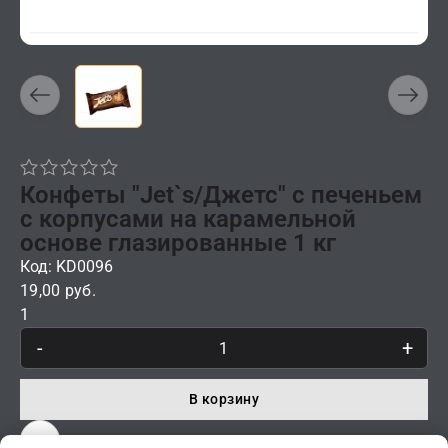
Конфеты "Jet`s/Джетс" с печеньем
с корпусами на карамельной
основе глазированные 1 кг
Код: KD0096
19,00 руб.
1
-
+
В корзину