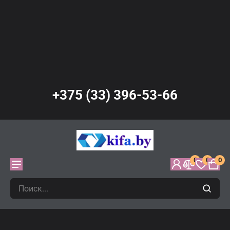
+375 (33) 396-53-66
0
0
0