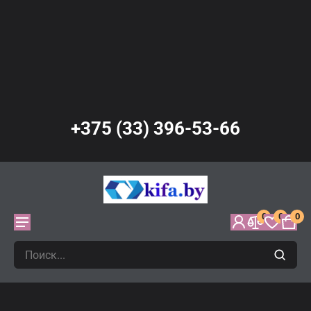
+375 (33) 396-53-66
0
0
0