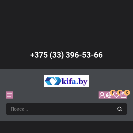
+375 (33) 396-53-66
0
0
0