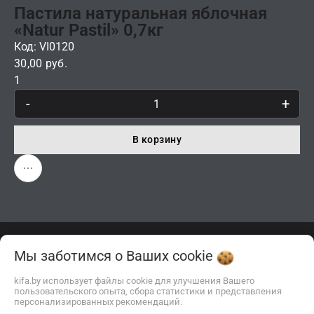
Пастила натуральная яблочная
«Natur Pastil» 0,7кг
Код: VI0120
30,00 руб.
1
-
+
В корзину
Мы заботимся о Ваших
cookie
Описание
Отзывы
kifa.by использует файлы cookie для улучшения Вашего
пользовательского опыта, сбора статистики и представления
персонализированных рекомендаций.