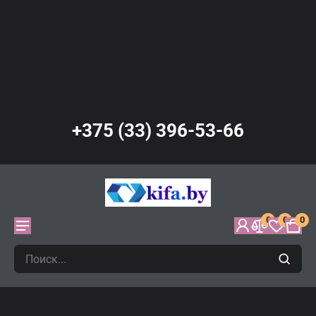
+375 (33) 396-53-66
0
0
0