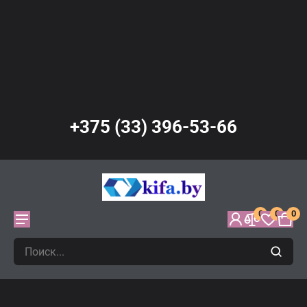
+375 (33) 396-53-66
0
0
0