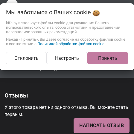
Мы заботимся о Ваших
cookie
kifa.by использует файлы cookie для улучшения Вашего
пользовательского опыта, сбора статистики и представления
персонализированных рекомендаций.
Нажав «Принять», Вы даете согласие на обработку файлов cookie
Описание
Отзывы
в соответствии с
Политикой обработки файлов cookie
.
Отклонить
Настроить
Принять
Жевательный мармелад
Отзывы
У этого товара нет ни одного отзыва. Вы можете стать
первым.
НАПИСАТЬ ОТЗЫВ