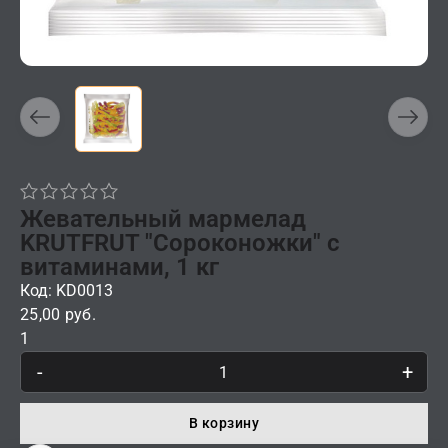
Жевательный мармелад
KRUTFRUT "Сороконожки" с
витаминами, 1 кг
Код: KD0013
25,00 руб.
1
-
+
В корзину