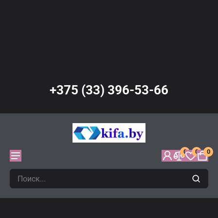
+375 (33) 396-53-66
0
0
0