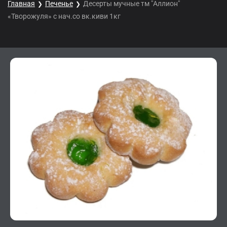
Главная
Печенье
Десерты мучные тм "Аллион"
«Творожуля» с нач.со вк.киви 1кг