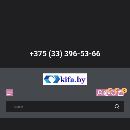
+375 (33) 396-53-66
0
0
0