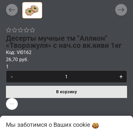
Десерты мучные тм "Аллион"
«Творожуля» с нач.со вк.киви 1кг
Код: VI0162
26,70 руб.
1
-
+
В корзину
Мы заботимся о Ваших
cookie