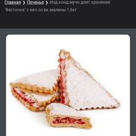
Главная
Печенье
Изд.конд.мучн.длит.хранения
"Весточка" с нач.со вк.малины 1,6кг