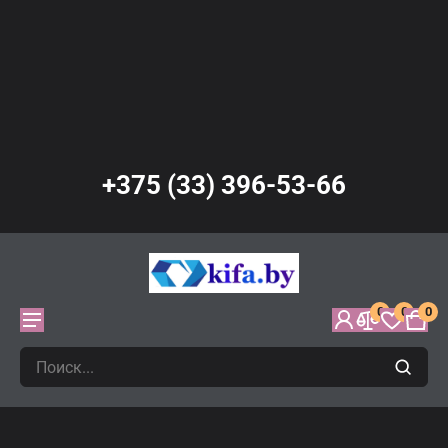
+375 (33) 396-53-66
0
0
0