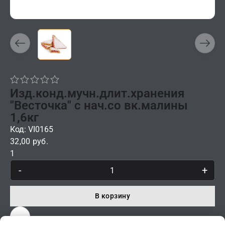
Изд.конд.мучн.длит.хранения
"Весточка" с нач.со вк.малины
1,6кг
Код: VI0165
32,00 руб.
1
-
+
В корзину