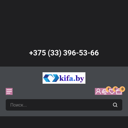
+375 (33) 396-53-66
0
0
0