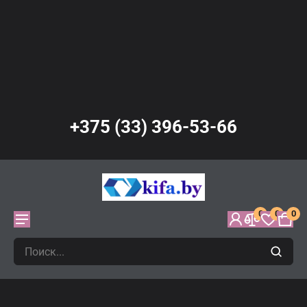
+375 (33) 396-53-66
0
0
0