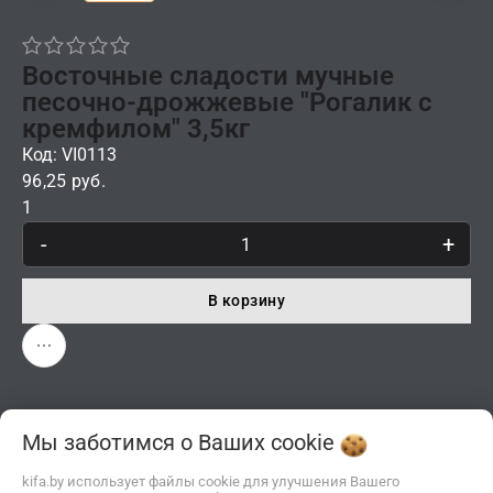
Восточные сладости мучные
песочно-дрожжевые "Рогалик с
кремфилом" 3,5кг
Код: VI0113
96,25 руб.
1
-
+
В корзину
Мы заботимся о Ваших
cookie
kifa.by использует файлы cookie для улучшения Вашего
Описание
Отзывы