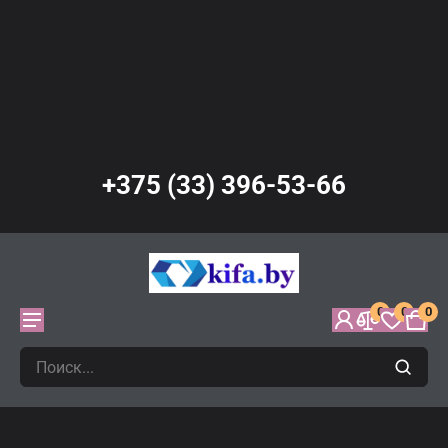
+375 (33) 396-53-66
0
0
0