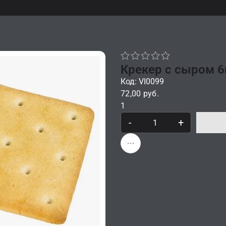
Крекер с сыром 6
Код: VI0099
72,00 руб.
1
-
+