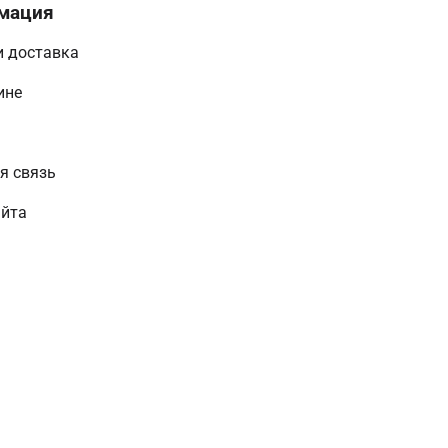
мация
и доставка
ине
и
я связь
айта