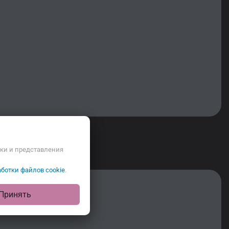
ики и представления
ботки файлов cookie
.
Принять