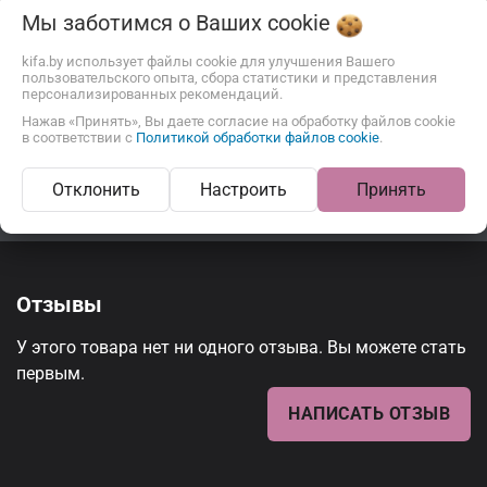
Мы заботимся о Ваших
cookie
kifa.by использует файлы cookie для улучшения Вашего
пользовательского опыта, сбора статистики и представления
Вафли с начинкой
персонализированных рекомендаций.
Нажав «Принять», Вы даете согласие на обработку файлов cookie
ХАРАКТЕРИСТИКИ
в соответствии с
Политикой обработки файлов cookie
.
Отклонить
Настроить
Принять
Вид товара
Трубочки
Отзывы
У этого товара нет ни одного отзыва. Вы можете стать
первым.
НАПИСАТЬ ОТЗЫВ