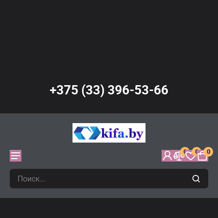
+375 (33) 396-53-66
0
0
0