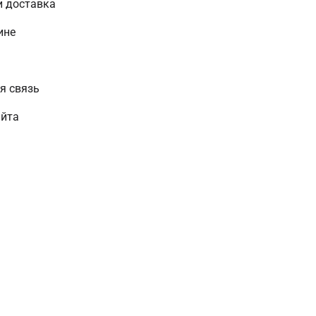
и доставка
ине
и
я связь
айта