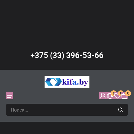
+375 (33) 396-53-66
0
0
0