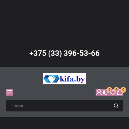
+375 (33) 396-53-66
0
0
0