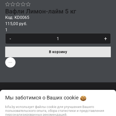
Вафли Лимон-лайм 5 кг
Код: KD0065
115,00 руб.
1
-
+
В корзину
Описание
Отзывы
Мы заботимся о Ваших
cookie
kifa.by использует файлы cookie для улучшения Вашего
пользовательского опыта, сбора статистики и представления
персонализированных рекомендаций.